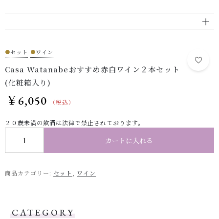
●
セット
●
ワイン
Casa Watanabeおすすめ赤白ワイン２本セット
(化粧箱入り)
￥
6,050
（税込）
２０歳未満の飲酒は法律で禁止されております。
Casa Watanabeおすすめ赤白ワイン２本セット (化粧箱入り) 個
カートに入れる
商品カテゴリー:
セット
,
ワイン
CATEGORY