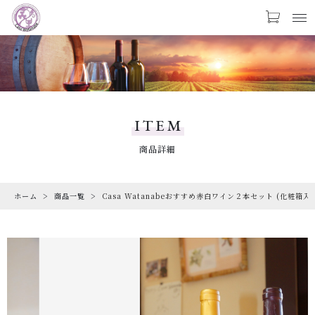
カートに商品を追加しました
お気に入り
LOGIN
Casa Watanabeおすすめ赤白ワイン２本セッ
PRODUCTS
ト (化粧箱入り)
商品一覧
ITEM
数量
CHECKED PRODUCTS
商品詳細
￥6,050
（税込）
最近チェックした商品
ホーム
商品一覧
Casa Watanabeおすすめ赤白ワイン２本セット (化粧箱入
ORDER HISTORY
注文履歴
ショッピングを続ける
CAMPAIGN
キャンペーン
ABOUT US
カートを確認する