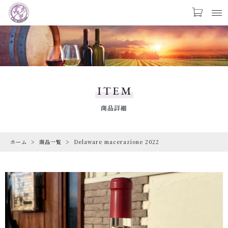
カートに商品を追加しました
お気に入り
LOGIN
PRODUCTS
Delaware macerazione 2022
商品一覧
ITEM
数量
CHECKED PRODUCTS
商品詳細
最近チェックした商品
￥1,936
（税込）
ホーム
商品一覧
Delaware macerazione 2022
ORDER HISTORY
注文履歴
CAMPAIGN
ショッピングを続ける
キャンペーン
ABOUT US