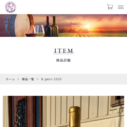
カートに商品を追加しました
お気に入り
LOGIN
PRODUCTS
K puro 2020
商品一覧
ITEM
数量
CHECKED PRODUCTS
商品詳細
最近チェックした商品
￥1,848
（税込）
ホーム
商品一覧
K puro 2020
ORDER HISTORY
注文履歴
CAMPAIGN
ショッピングを続ける
キャンペーン
ABOUT US