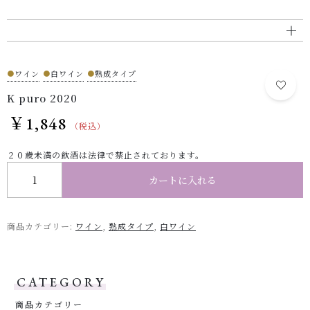
●
ワイン
●
白ワイン
●
熟成タイプ
K puro 2020
￥
1,848
（税込）
２０歳未満の飲酒は法律で禁止されております。
K puro 2020 個
カートに入れる
商品カテゴリー:
ワイン
,
熟成タイプ
,
白ワイン
CATEGORY
商品カテゴリー