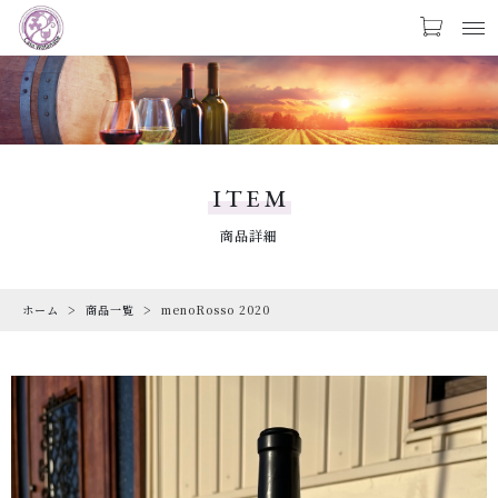
カートに商品を追加しました
お気に入り
LOGIN
PRODUCTS
menoRosso 2020
商品一覧
ITEM
数量
CHECKED PRODUCTS
商品詳細
最近チェックした商品
￥2,068
（税込）
ホーム
商品一覧
menoRosso 2020
ORDER HISTORY
注文履歴
CAMPAIGN
ショッピングを続ける
キャンペーン
ABOUT US