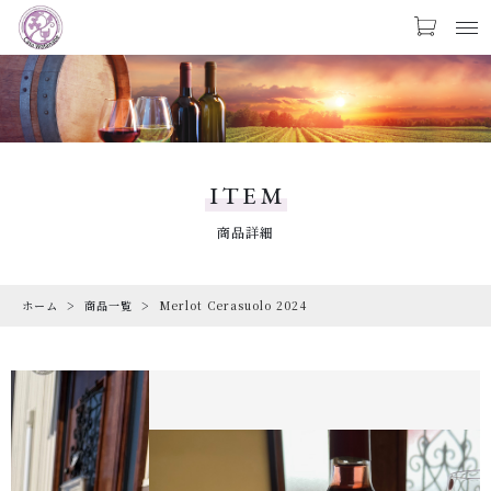
カートに商品を追加しました
お気に入り
LOGIN
PRODUCTS
Merlot Cerasuolo 2024
商品一覧
ITEM
数量
CHECKED PRODUCTS
商品詳細
最近チェックした商品
￥2,794
（税込）
ホーム
商品一覧
Merlot Cerasuolo 2024
ORDER HISTORY
注文履歴
CAMPAIGN
ショッピングを続ける
キャンペーン
ABOUT US