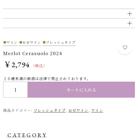
●
ワイン
●
ロゼワイン
●
フレッシュタイプ
Merlot Cerasuolo 2024
￥
2,794
（税込）
２０歳未満の飲酒は法律で禁止されております。
Merlot Cerasuolo 2024 個
カートに入れる
商品カテゴリー:
フレッシュタイプ
,
ロゼワイン
,
ワイン
CATEGORY